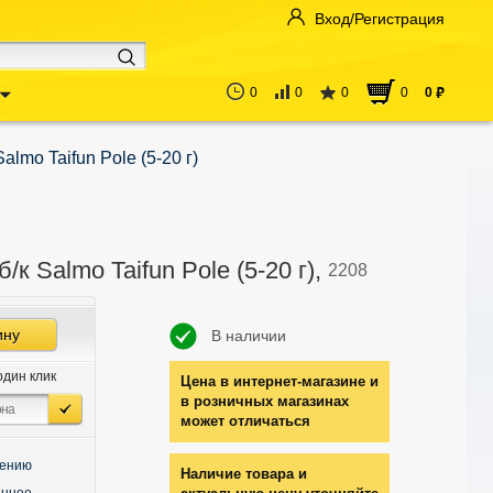
Вход/Регистрация
0
0
0
0
0
руб
almo Taifun Pole (5-20 г)
/к Salmo Taifun Pole (5-20 г),
2208
ину
В наличии
один клик
Цена в интернет-магазине и
в розничных магазинах
может отличаться
нению
Наличие товара и