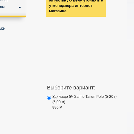
анное
актуальную цену уточняйте
у менеджера интернет-
ьям
магазина
бке
Выберите вариант:
Удилище б/к Salmo Taifun Pole (5-20 г)
(6,00 м)
880
Р