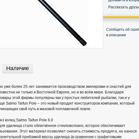
Добавить в избр
Рассказать друз
Сообщить об оши
в описании
Наличие
o уже более 25 лет занимается производством экипировки и снастей для
звестна не только в Восточной Европе, но и во всём мире. Благодаря
товары этой фирмы популярны как у простых любителей рыбалки, так и у
е Salmo Taifun Pole – это новый продукт конструкторов компании, который
чинающих свой путь в маховой поплавочной ловле.
з колец Salmo Taifun Pole 6.0
ля удилища стало облегчённое стекловолокно, которое обеспечивает
ьзования. Этот материал позволяет снизить стоимость продукта, не нанося
начительной прибавкой массы удилища (в сравнении с графитовыми