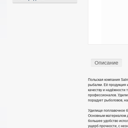
Описание
Польская компания Salm
рыбалки. Её продукция и
качеству и надёжности 
профессионалов. Удилищ
порадует рыболовов, на
Удилище поплавочное бе
Основным материалом д
большее удобство испол
ущерб прочности, с нез