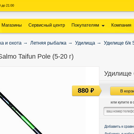
00 до 21:00
Магазины
Сервисный центр
Покупателям
Компания
а и охота
Летняя рыбалка
Удилища
Удилище б/к S
almo Taifun Pole (5-20 г)
Удилище б
880
руб
В корз
или купите в 
Добавить к срав