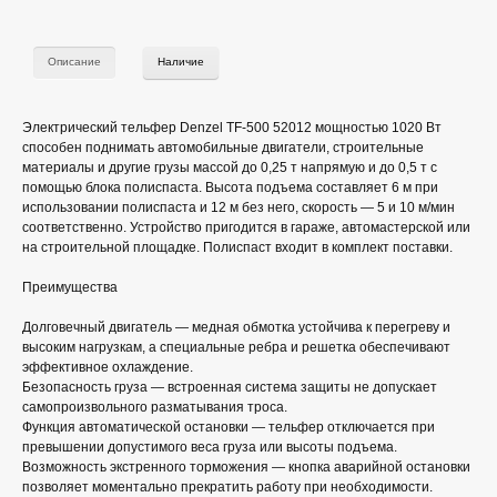
Описание
Наличие
Электрический тельфер Denzel TF-500 52012 мощностью 1020 Вт
способен поднимать автомобильные двигатели, строительные
материалы и другие грузы массой до 0,25 т напрямую и до 0,5 т с
помощью блока полиспаста. Высота подъема составляет 6 м при
использовании полиспаста и 12 м без него, скорость — 5 и 10 м/мин
соответственно. Устройство пригодится в гараже, автомастерской или
на строительной площадке. Полиспаст входит в комплект поставки.
Преимущества
Долговечный двигатель — медная обмотка устойчива к перегреву и
высоким нагрузкам, а специальные ребра и решетка обеспечивают
эффективное охлаждение.
Безопасность груза — встроенная система защиты не допускает
самопроизвольного разматывания троса.
Функция автоматической остановки — тельфер отключается при
превышении допустимого веса груза или высоты подъема.
Возможность экстренного торможения — кнопка аварийной остановки
позволяет моментально прекратить работу при необходимости.