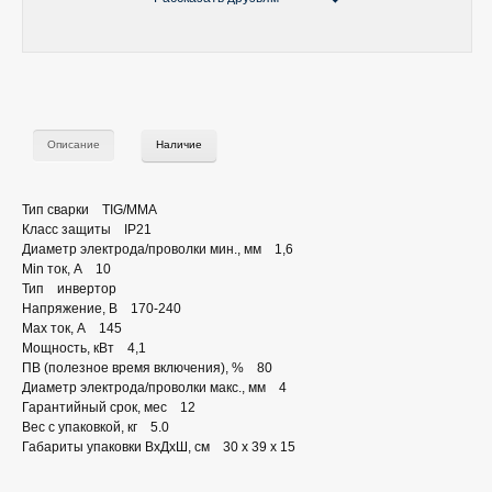
Описание
Наличие
Тип сварки TIG/MMA
Класс защиты IP21
Диаметр электрода/проволки мин., мм 1,6
Min ток, А 10
Тип инвертор
Напряжение, В 170-240
Max ток, А 145
Мощность, кВт 4,1
ПВ (полезное время включения), % 80
Диаметр электрода/проволки макс., мм 4
Гарантийный срок, мес 12
Вес с упаковкой, кг 5.0
Габариты упаковки ВхДхШ, см 30 x 39 x 15