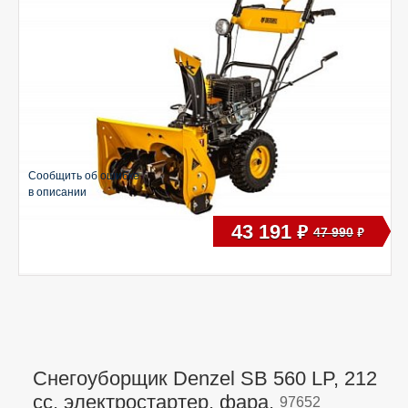
Сообщить об ошибке
в описании
43 191
руб
47 990
руб
Снегоуборщик Denzel SB 560 LP, 212
cc, электростартер, фара,
97652