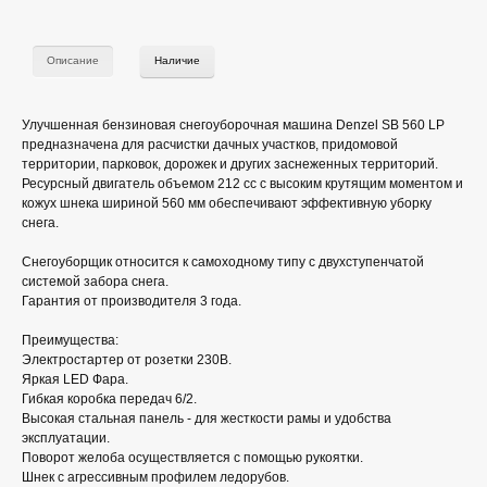
Описание
Наличие
Улучшенная бензиновая снегоуборочная машина Denzel SB 560 LP
предназначена для расчистки дачных участков, придомовой
территории, парковок, дорожек и других заснеженных территорий.
Ресурсный двигатель объемом 212 сс с высоким крутящим моментом и
кожух шнека шириной 560 мм обеспечивают эффективную уборку
снега.
Снегоуборщик относится к самоходному типу с двухступенчатой
системой забора снега.
Гарантия от производителя 3 года.
Преимущества:
Электростартер от розетки 230В.
Яркая LED Фара.
Гибкая коробка передач 6/2.
Высокая стальная панель - для жесткости рамы и удобства
эксплуатации.
Поворот желоба осуществляется с помощью рукоятки.
Шнек с агрессивным профилем ледорубов.