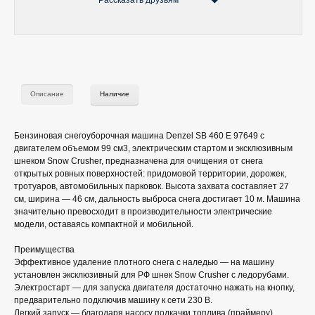
Рассказать друзьям
Описание
Наличие
Бензиновая снегоуборочная машина Denzel SB 460 E 97649 с
двигателем объемом 99 см3, электрическим стартом и эксклюзивным
шнеком Snow Crusher, предназначена для очищения от снега
открытых ровных поверхностей: придомовой территории, дорожек,
тротуаров, автомобильных парковок. Высота захвата составляет 27
см, ширина — 46 см, дальность выброса снега достигает 10 м. Машина
значительно превосходит в производительности электрические
модели, оставаясь компактной и мобильной.
Преимущества
Эффективное удаление плотного снега с наледью — на машину
установлен эксклюзивный для РФ шнек Snow Crusher с ледорубами.
Электростарт — для запуска двигателя достаточно нажать на кнопку,
предварительно подключив машину к сети 230 В.
Легкий запуск — благодаря насосу подкачки топлива (праймеру)