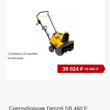
Сообщить об ошибке
в описании
39 024
руб
43 360
руб
Снегоуборщик Denzel SB 460 E,