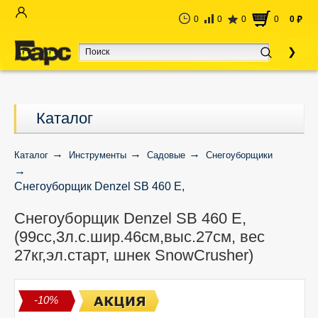
0
0
0
0
0
руб
Каталог
Каталог
Инструменты
Садовые
Снегоуборщики
Снегоуборщик Denzel SB 460 E,
(99cc,3л.с.шир.46см,выс.27см, вес 27кг,эл.старт, шнек
Снегоуборщик Denzel SB 460 E,
SnowCrusher)
(99cc,3л.с.шир.46см,выс.27см, вес
27кг,эл.старт, шнек SnowCrusher)
-10%