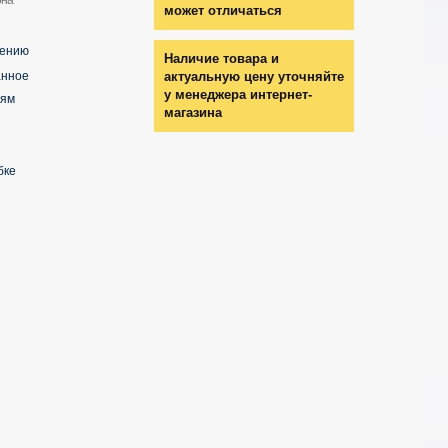
может отличаться
нению
Наличие товара и
анное
актуальную цену уточняйте
у менеджера интернет-
ьям
магазина
бке