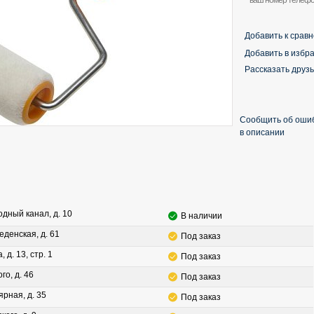
Добавить к срав
Добавить в избр
Рассказать друз
Сообщить об оши
в описании
водный канал, д. 10
В наличии
леденская, д. 61
Под заказ
, д. 13, стр. 1
Под заказ
го, д. 46
Под заказ
ярная, д. 35
Под заказ