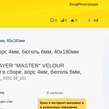
Вход/Регистрация
0
0
0
0
0
руб
мм, 40х180мм
рс 4мм, бюгель 6мм, 40х180мм
TAYER "MASTER" VELOUR
 в сборе, ворс 4мм, бюгель 6мм,
м,
0331-18_z01
ину
В наличии
один клик
Цена в интернет-магазине и
в розничных магазинах