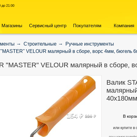
00 до 21:00
Магазины
Сервисный центр
Покупателям
Компания
ументы
Строительные
Ручные инструменты
"MASTER" VELOUR малярный в сборе, ворс 4мм, бюгель 6
R "MASTER" VELOUR малярный в сборе, во
Валик S
малярный
40х180м
154
руб
220
В корз
руб
или купите в 