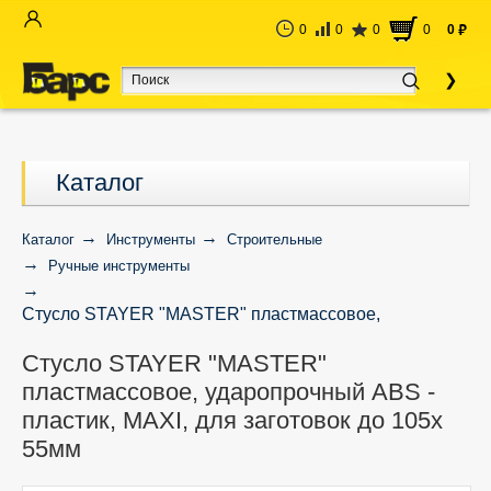
0
0
0
0
0
руб
Каталог
Каталог
Инструменты
Строительные
Ручные инструменты
Стусло STAYER "MASTER" пластмассовое,
ударопрочный ABS - пластик, MAXI, для заготовок до
Стусло STAYER "MASTER"
105х 55мм
пластмассовое, ударопрочный ABS -
пластик, MAXI, для заготовок до 105х
55мм