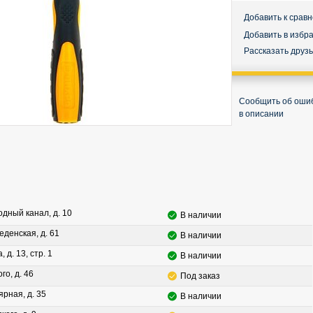
Добавить к срав
Добавить в избр
Рассказать друз
Сообщить об оши
в описании
водный канал, д. 10
В наличии
леденская, д. 61
В наличии
, д. 13, стр. 1
В наличии
го, д. 46
Под заказ
ярная, д. 35
В наличии