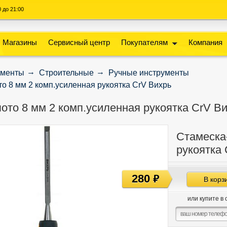
00 до 21:00
Магазины
Сервисный центр
Покупателям
Компания
ументы
Строительные
Ручные инструменты
о 8 мм 2 комп.усиленная рукоятка CrV Вихрь
ото 8 мм 2 комп.усиленная рукоятка CrV В
Стамеска
рукоятка
280
руб
В корз
или купите в 