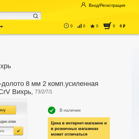
Вход/Регистрация
0
0
0
0
0
руб
ихрь
-долото 8 мм 2 комп.усиленная
 CrV Вихрь,
73/2/7/1
ину
В наличии
один клик
Цена в интернет-магазине и
в розничных магазинах
может отличаться