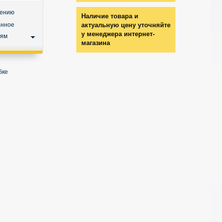
нению
Наличие товара и
анное
актуальную цену уточняйте
у менеджера интернет-
ьям
магазина
бке