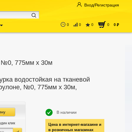
Вход/Регистрация
0
0
0
0
0
руб
 №0, 775мм x 30м
рка водостойкая на тканевой
рулоне, №0, 775мм x 30м,
ину
В наличии
один клик
Цена в интернет-магазине и
в розничных магазинах