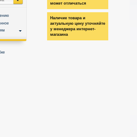
может отличаться
нению
Наличие товара и
анное
актуальную цену уточняйте
у менеджера интернет-
ьям
магазина
бке