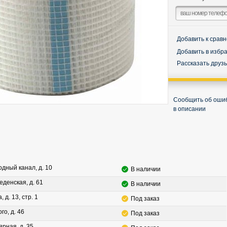
Добавить к срав
Добавить в избр
Рассказать друз
Сообщить об оши
в описании
водный канал, д. 10
В наличии
леденская, д. 61
В наличии
, д. 13, стр. 1
Под заказ
го, д. 46
Под заказ
ярная, д. 35