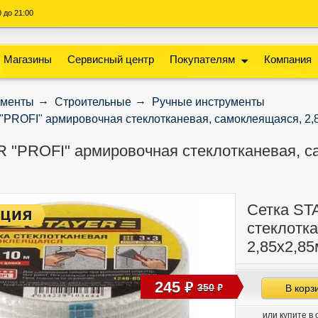
00 до 21:00
Магазины
Сервисный центр
Покупателям
Компания
ументы
Строительные
Ручные инструменты
PROFI" армировочная стеклотканевая, самоклеящаяся, 2,8
 "PROFI" армировочная стеклотканевая, са
Сетка ST
стеклотк
2,85х2,85
245
руб
350
В корз
руб
или купите в 