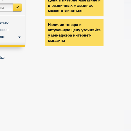
Цена в интернет-магазине и
в розничных магазинах
может отличаться
нению
Наличие товара и
анное
актуальную цену уточняйте
у менеджера интернет-
ьям
магазина
бке