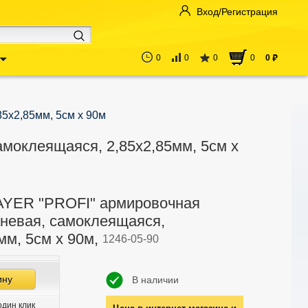
Вход/Регистрация
0
0
0
0
0
руб
5х2,85мм, 5см х 90м
моклеящаяся, 2,85х2,85мм, 5см х
AYER "PROFI" армировочная
аневая, самоклеящаяся,
мм, 5см х 90м,
1246-05-90
ину
В наличии
один клик