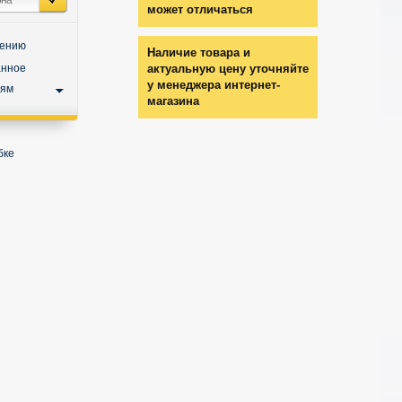
может отличаться
нению
Наличие товара и
анное
актуальную цену уточняйте
у менеджера интернет-
ьям
магазина
бке