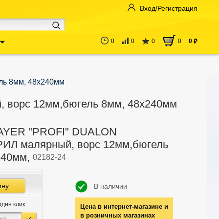
Вход/Регистрация
0
0
0
0
0
руб
ь 8мм, 48x240мм
ворс 12мм,бюгель 8мм, 48x240мм
TAYER "PROFI" DUALON
Л малярный, ворс 12мм,бюгель
240мм,
02182-24
ину
В наличии
один клик
Цена в интернет-магазине и
в розничных магазинах