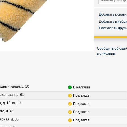
Добавить к срав
Добавить в избр
Рассказать друз
Сообщить об оши
в описании
водный канал, д. 10
В наличии
леденская, д. 61
Под заказ
, д. 13, стр. 1
Под заказ
го, д. 46
Под заказ
ярная, д. 35
Под заказ