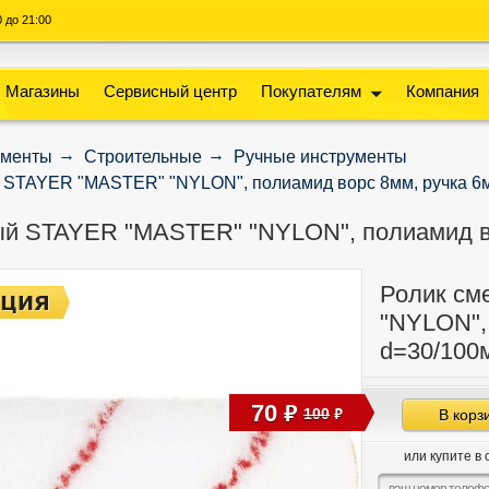
00 до 21:00
Магазины
Сервисный центр
Покупателям
Компания
ументы
Строительные
Ручные инструменты
 STAYER "MASTER" "NYLON", полиамид ворс 8мм, ручка 6
й STAYER "MASTER" "NYLON", полиамид во
Ролик см
"NYLON",
d=30/100
70
руб
100
В корз
руб
или купите в 