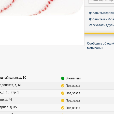
Добавить к срав
Добавить в избр
Рассказать друз
Сообщить об оши
в описании
водный канал, д. 10
В наличии
леденская, д. 61
Под заказ
, д. 13, стр. 1
Под заказ
го, д. 46
Под заказ
ярная, д. 35
Под заказ