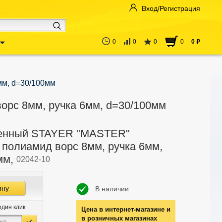
Вход/Регистрация
0
0
0
0
0
руб
мм, d=30/100мм
рс 8мм, ручка 6мм, d=30/100мм
енный STAYER "MASTER"
 полиамид ворс 8мм, ручка 6мм,
мм,
02042-10
ину
В наличии
один клик
Цена в интернет-магазине и
в розничных магазинах