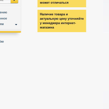
может отличаться
нению
Наличие товара и
анное
актуальную цену уточняйте
у менеджера интернет-
ьям
магазина
бке