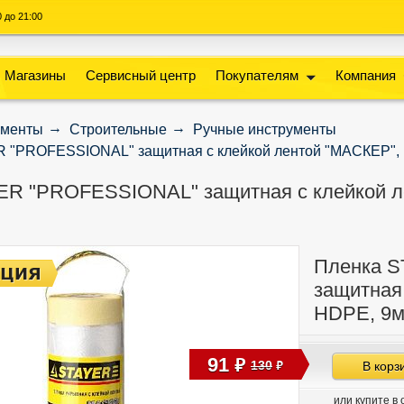
00 до 21:00
Магазины
Сервисный центр
Покупателям
Компания
ументы
Строительные
Ручные инструменты
 "PROFESSIONAL" защитная с клейкой лентой "МАСКЕР", 
ER "PROFESSIONAL" защитная с клейкой л
Пленка 
защитная
HDPE, 9м
91
руб
130
В корз
руб
или купите в 