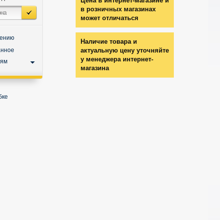
Цена в интернет-магазине и
в розничных магазинах
может отличаться
нению
Наличие товара и
анное
актуальную цену уточняйте
у менеджера интернет-
ьям
магазина
бке