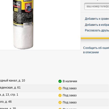
Добавить к срав
Добавить в избр
Рассказать друз
Сообщить об оши
в описании
водный канал, д. 10
В наличии
леденская, д. 61
Под заказ
, д. 13, стр. 1
Под заказ
го, д. 46
Под заказ
ярная, д. 35