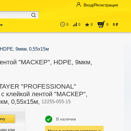
Вход/Регистрация
0
0
0
0
0
руб
HDPE, 9мкм, 0,55х15м
ентой "МАСКЕР", HDPE, 9мкм,
STAYER "PROFESSIONAL"
 с клейкой лентой "МАСКЕР",
км, 0,55х15м,
12255-055-15
ину
В наличии
один клик