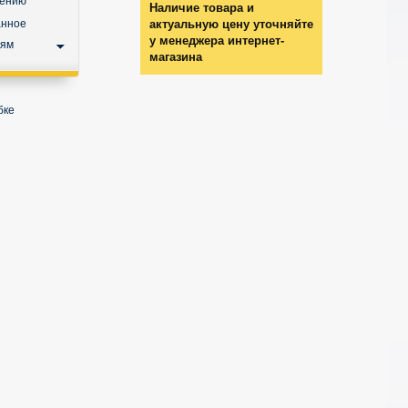
нению
Наличие товара и
анное
актуальную цену уточняйте
у менеджера интернет-
ьям
магазина
бке