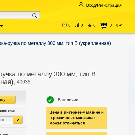
Вход/Регистрация
0
0
0
0
0
руб
ка-ручка по металлу 300 мм, тип В (укрепленная)
учка по металлу 300 мм, тип В
нная),
40038
ину
В наличии
один клик
Цена в интернет-магазине и
в розничных магазинах
может отличаться