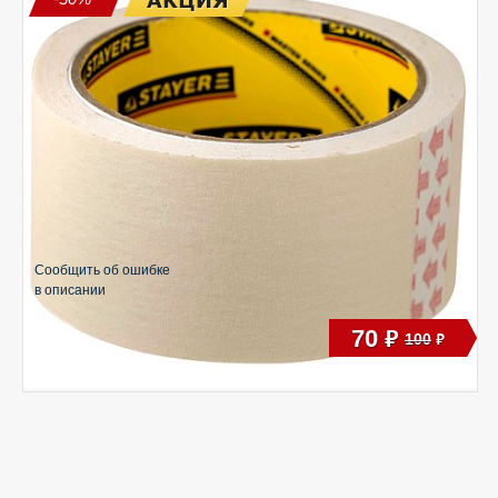
Сообщить об ошибке
в описании
70
руб
100
руб