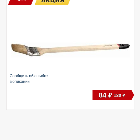
Сообщить об ошибке
в описании
84
руб
120
руб