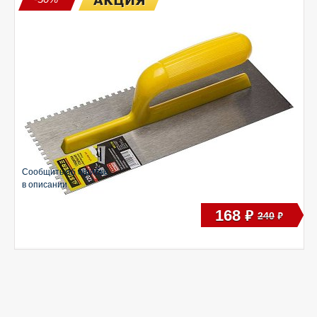
Сообщить об ошибке
в описании
168
руб
240
руб