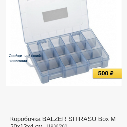
Сообщить об ошибке
в описании
500
руб
Коробочка BALZER SHIRASU Box M
20х13х4 см,
11936/200