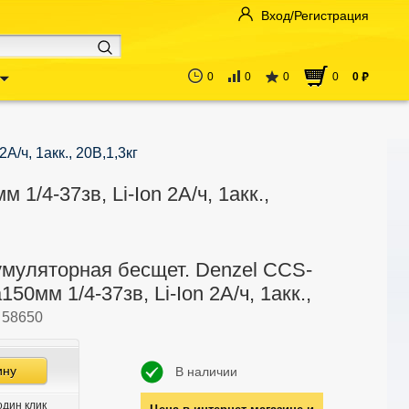
Вход/Регистрация
0
0
0
0
0
руб
/ч, 1акк., 20В,1,3кг
/4-37зв, Li-Ion 2А/ч, 1акк.,
умуляторная бесщет. Denzel CCS-
150мм 1/4-37зв, Li-Ion 2А/ч, 1акк.,
,
58650
ину
В наличии
один клик