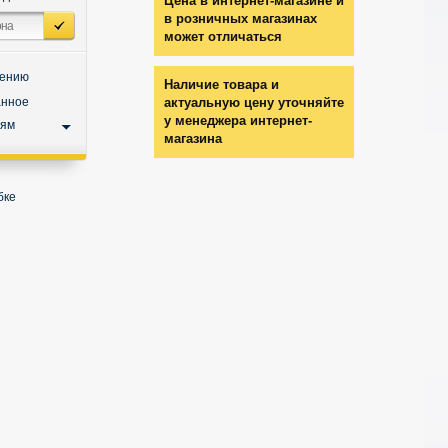
Цена в интернет-магазине и
в розничных магазинах
может отличаться
нению
Наличие товара и
анное
актуальную цену уточняйте
у менеджера интернет-
ьям
магазина
бке