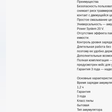
Преимущества
Безопасность пользоват
снижает риск травмиров
контакт с движущейся ц
Простое смазывание цеп
Универсальность — акк
Power System 20 V.
Отсутствие эффекта пам
емкости.
Контроль уровня заряда
Длительная работа без 
поэтому ее удобно держа
Дополнительные возмож
Полная комплектация — 
предусмотрен кейс для 
Гарантия 3 года — над
Основные характеристи
Время зарядки аккумул
1,2 ч
Гарантия
3 года
Класс пилы
бытовая
Тип аккумулятора