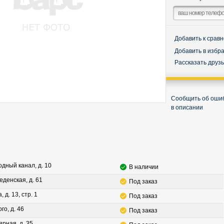
Добавить к срав
Добавить в избр
Рассказать друз
Сообщить об оши
в описании
водный канал, д. 10
В наличии
леденская, д. 61
Под заказ
, д. 13, стр. 1
Под заказ
го, д. 46
Под заказ
ярная, д. 35