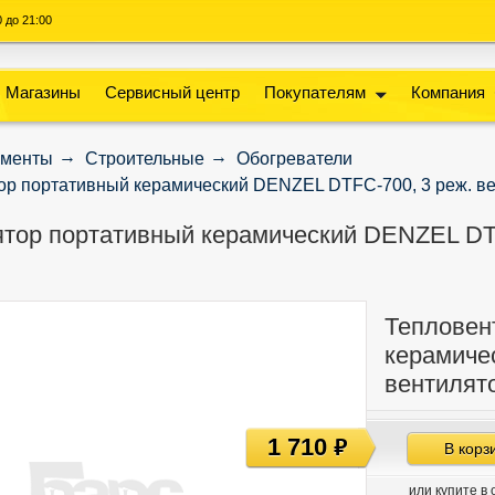
00 до 21:00
Магазины
Сервисный центр
Покупателям
Компания
ументы
Строительные
Обогреватели
р портативный керамический DENZEL DTFC-700, 3 реж. вен
тор портативный керамический DENZEL DTF
Тепловен
керамиче
вентилято
1 710
руб
В корз
или купите в 