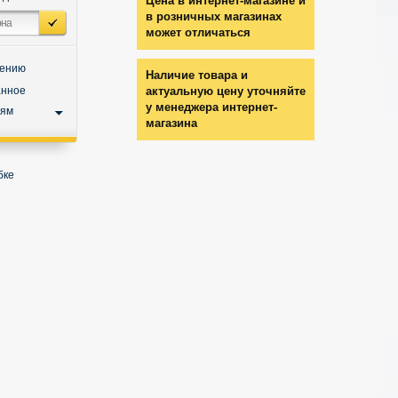
Цена в интернет-магазине и
в розничных магазинах
может отличаться
нению
Наличие товара и
анное
актуальную цену уточняйте
у менеджера интернет-
ьям
магазина
бке