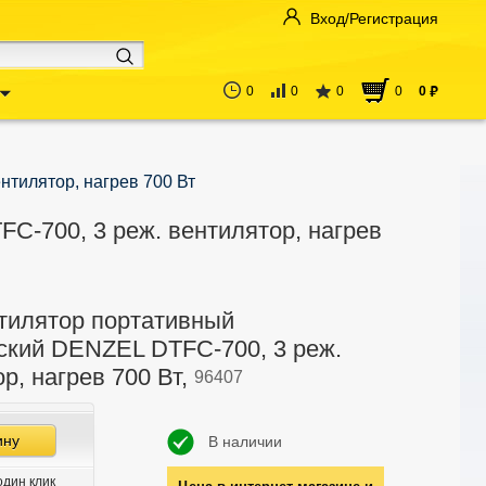
Вход/Регистрация
0
0
0
0
0
руб
тилятор, нагрев 700 Вт
C-700, 3 реж. вентилятор, нагрев
тилятор портативный
ский DENZEL DTFC-700, 3 реж.
р, нагрев 700 Вт,
96407
ину
В наличии
один клик