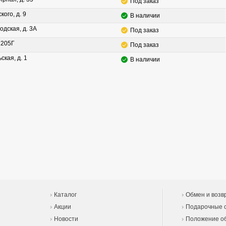
Под заказ
кого, д. 9
В наличии
одская, д. 3А
Под заказ
. 205Г
Под заказ
ская, д. 1
В наличии
Каталог
Обмен и возв
Акции
Подарочные 
Новости
Положение об