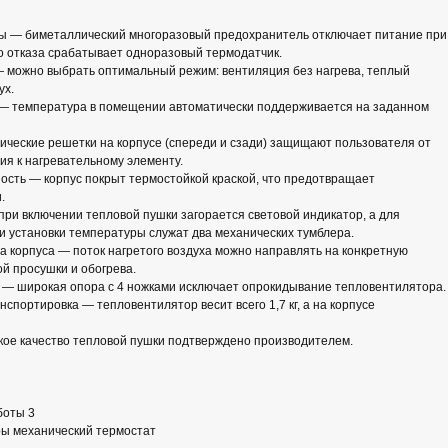
ы — биметаллический многоразовый предохранитель отключает питание при
его отказа срабатывает одноразовый термодатчик.
 можно выбрать оптимальный режим: вентиляция без нагрева, теплый
ух.
— температура в помещении автоматически поддерживается на заданном
ческие решетки на корпусе (спереди и сзади) защищают пользователя от
ия к нагревательному элементу.
ость — корпус покрыт термостойкой краской, что предотвращает
.
ри включении тепловой пушки загорается световой индикатор, а для
 установки температуры служат два механических тумблера.
на корпуса — поток нагретого воздуха можно направлять на конкретную
й просушки и обогрева.
 — широкая опора с 4 ножками исключает опрокидывание тепловентилятора.
спортировка — тепловентилятор весит всего 1,7 кг, а на корпусе
кое качество тепловой пушки подтверждено производителем.
боты 3
ры механический термостат