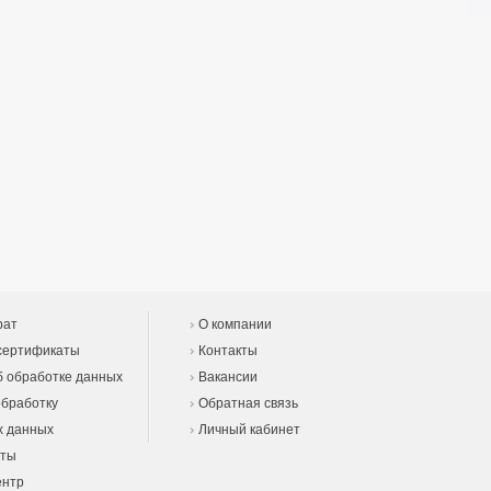
рат
О компании
сертификаты
Контакты
 обработке данных
Вакансии
обработку
Обратная связь
х данных
Личный кабинет
еты
ентр