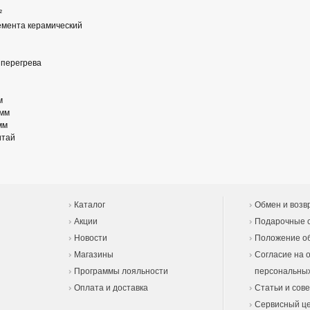
²
емента керамический
 перегрева
м
 мм
мм
итай
Каталог
Обмен и возв
Акции
Подарочные 
Новости
Положение об
Магазины
Согласие на 
Программы лояльности
персональны
Оплата и доставка
Статьи и сов
Сервисный ц