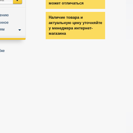
может отличаться
нению
Наличие товара и
анное
актуальную цену уточняйте
у менеджера интернет-
ьям
магазина
бке