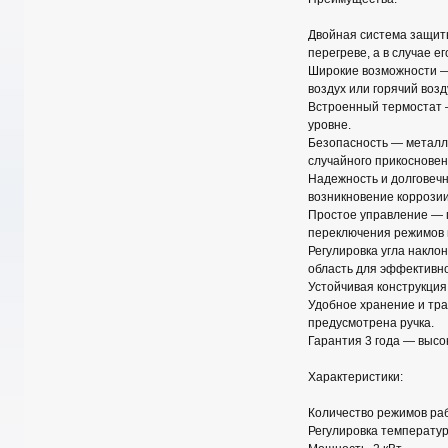
Двойная система защит
перегреве, а в случае 
Широкие возможности —
воздух или горячий возд
Встроенный термостат 
уровне.
Безопасность — металли
случайного прикосновен
Надежность и долговечн
возникновение коррозии
Простое управление — п
переключения режимов и
Регулировка угла накло
область для эффективно
Устойчивая конструкция
Удобное хранение и тран
предусмотрена ручка.
Гарантия 3 года — высо
Характеристики:
Количество режимов ра
Регулировка температу