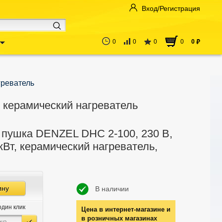
Вход/Регистрация
0
0
0
0
0
руб
греватель
, керамический нагреватель
 пушка DENZEL DHC 2-100, 230 В,
 кВт, керамический нагреватель,
ину
В наличии
один клик
Цена в интернет-магазине и
в розничных магазинах