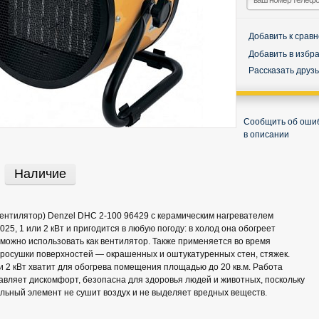
Добавить к срав
Добавить в избр
Рассказать друз
Сообщить об оши
в описании
Наличие
ентилятор) Denzel DHC 2-100 96429 с керамическим нагревателем
25, 1 или 2 кВт и пригодится в любую погоду: в холод она обогреет
 можно использовать как вентилятор. Также применяется во время
росушки поверхностей — окрашенных и оштукатуренных стен, стяжек.
2 кВт хватит для обогрева помещения площадью до 20 кв.м. Работа
авляет дискомфорт, безопасна для здоровья людей и животных, поскольку
льный элемент не сушит воздух и не выделяет вредных веществ.