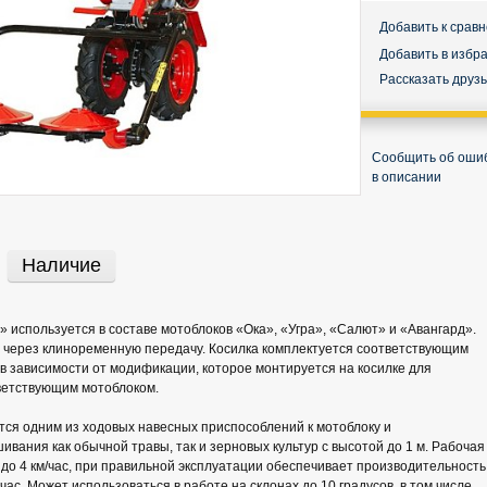
Добавить к срав
Добавить в избр
Рассказать друз
Сообщить об оши
в описании
Наличие
» используется в составе мотоблоков «Ока», «Угра», «Салют» и «Авангард».
 через клиноременную передачу. Косилка комплектуется соответствующим
в зависимости от модификации, которое монтируется на косилке для
ветствующим мотоблоком.
тся одним из ходовых навесных приспособлений к мотоблоку и
ивания как обычной травы, так и зерновых культур с высотой до 1 м. Рабочая
2 до 4 км/час, при правильной эксплуатации обеспечивает производительность
 час. Может использоваться в работе на склонах до 10 градусов, в том числе