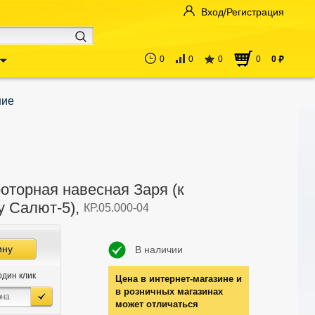
Вход/Регистрация
0
0
0
0
0
руб
ние
оторная навесная Заря (к
у Салют-5),
КР.05.000-04
ину
В наличии
один клик
Цена в интернет-магазине и
в розничных магазинах
может отличаться