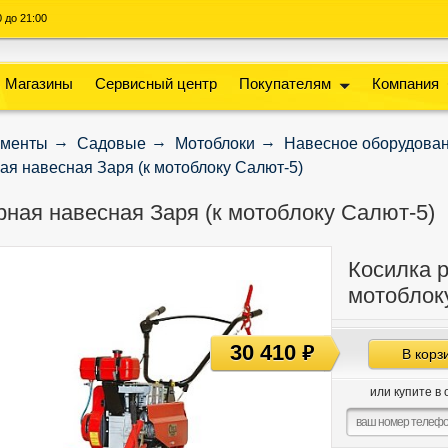
00 до 21:00
Магазины
Сервисный центр
Покупателям
Компания
ументы
Садовые
Мотоблоки
Навесное оборудова
ая навесная Заря (к мотоблоку Салют-5)
рная навесная Заря (к мотоблоку Салют-5)
Косилка р
мотоблок
30 410
руб
В корз
или купите в 