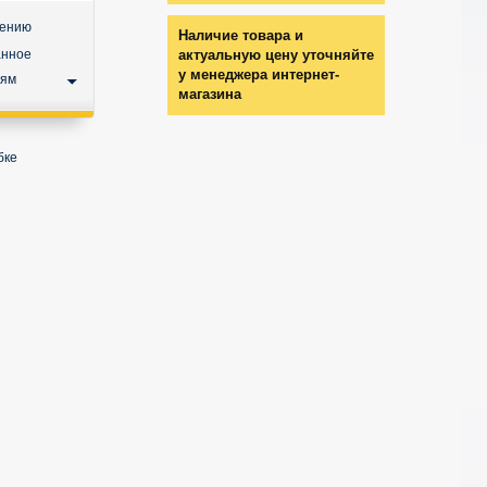
нению
Наличие товара и
анное
актуальную цену уточняйте
у менеджера интернет-
ьям
магазина
бке