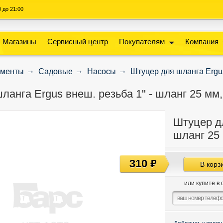
00 до 21:00
Магазины
Сервисный центр
Покупателям
Компания
ументы
Садовые
Насосы
Штуцер для шланга Ergus
ланга Ergus внеш. резьба 1" - шланг 25 мм,
Штуцер дл
шланг 25 
310
руб
В корз
или купите в 