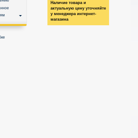
нению
Наличие товара и
анное
актуальную цену уточняйте
у менеджера интернет-
ьям
магазина
бке