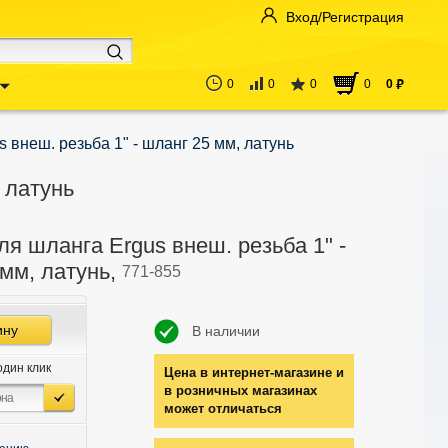
Вход/Регистрация
0
0
0
0
0
руб
 внеш. резьба 1" - шланг 25 мм, латунь
 латунь
я шланга Ergus внеш. резьба 1" -
мм, латунь,
771-855
ину
В наличии
один клик
Цена в интернет-магазине и
в розничных магазинах
может отличаться