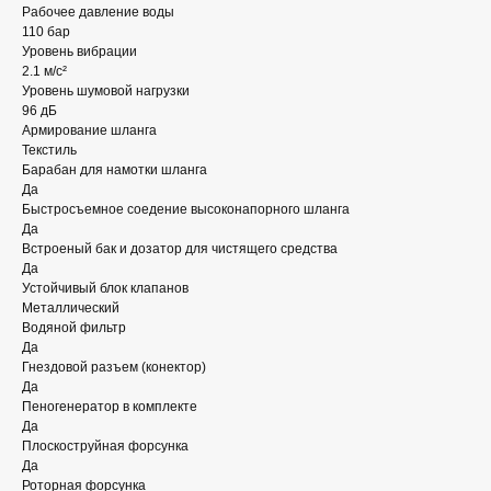
Рабочее давление воды
110 бар
Уровень вибрации
2.1 м/с²
Уровень шумовой нагрузки
96 дБ
Армирование шланга
Текстиль
Барабан для намотки шланга
Да
Быстросъемное соедение высоконапорного шланга
Да
Встроеный бак и дозатор для чистящего средства
Да
Устойчивый блок клапанов
Металлический
Водяной фильтр
Да
Гнездовой разъем (конектор)
Да
Пеногенератор в комплекте
Да
Плоскоструйная форсунка
Да
Роторная форсунка