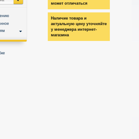
может отличаться
нению
Наличие товара и
анное
актуальную цену уточняйте
у менеджера интернет-
ьям
магазина
бке