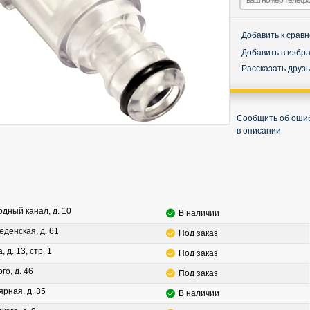
Добавить к срав
Добавить в избр
Рассказать друз
Сообщить об оши
в описании
водный канал, д. 10
В наличии
леденская, д. 61
Под заказ
, д. 13, стр. 1
Под заказ
го, д. 46
Под заказ
ярная, д. 35
В наличии