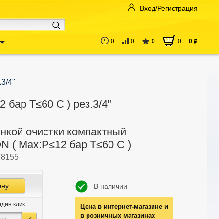
Вход/Регистрация
0
0
0
0
0
руб
3/4"
бар Т≤60 С ) рез.3/4"
онкой очистки компактный
 ( Мах:Р≤12 бар Т≤60 С )
8155
ину
В наличии
один клик
Цена в интернет-магазине и
в розничных магазинах