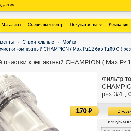
00 до 21:00
Магазины
Сервисный центр
Покупателям
Компания
ументы
Строительные
Мойки
очистки компактный CHAMPION ( Мах:Р≤12 бар Т≤60 С ) рез.
й очистки компактный CHAMPION ( Мах:Р≤12 
Фильтр т
CHAMPION
рез.3/4",
C
170
руб
В корз
или купите в 