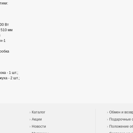
тики:
00 Вт
 510 мм
м
н-1
робка
ка - 1 шт.;
уха - 2 шт.;
Каталог
Обмен и возв
Акции
Подарочные 
Новости
Положение об