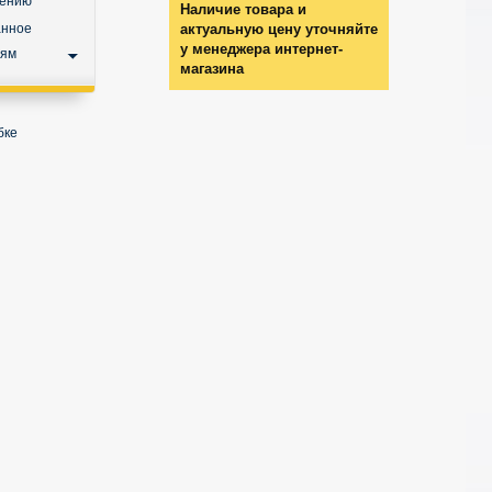
нению
Наличие товара и
анное
актуальную цену уточняйте
у менеджера интернет-
ьям
магазина
бке