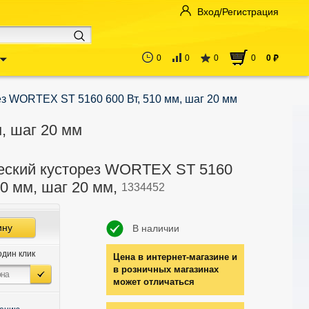
Вход/Регистрация
0
0
0
0
0
руб
ез WORTEX ST 5160 600 Вт, 510 мм, шаг 20 мм
, шаг 20 мм
еский кусторез WORTEX ST 5160
10 мм, шаг 20 мм,
1334452
ину
В наличии
один клик
Цена в интернет-магазине и
в розничных магазинах
может отличаться