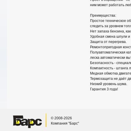
ним может работать люб
Преимущества:
Простое техническое об
следить за уровнем топл
Нет запаха бензина, ка
Удобная смена шпули и 
Защита от перегрева.
Ремонтопригодная конст
Полуавтоматическая кат
леска автоматически вы
Безопасность - специал
Компактность - штанга л
Медная обмотка двигате
Термозащита не даёт дв
Низкий уровень шума.
Гарантия 3 года!
© 2008-2026
Компания "Барс"