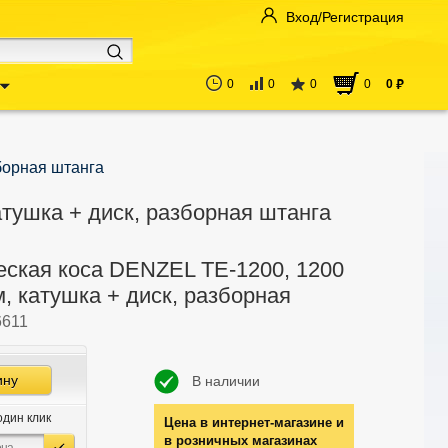
Вход/Регистрация
0
0
0
0
0
руб
зборная штанга
атушка + диск, разборная штанга
еская коса DENZEL TE-1200, 1200
м, катушка + диск, разборная
6611
ину
В наличии
один клик
Цена в интернет-магазине и
в розничных магазинах