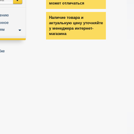
может отличаться
нению
Наличие товара и
анное
актуальную цену уточняйте
у менеджера интернет-
ьям
магазина
бке