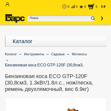
0
0
0
0
0
руб
Каталог
Каталог
Инструменты
Садовые
Мотокосы
Бензиновая коса ECO GTP-120F (30,8см3,
1.3кВт/1.8л.с., нож/леска, ремень двухлямочный, вес
Бензиновая коса ECO GTP-120F
6.9кг)
(30,8см3, 1.3кВт/1.8л.с., нож/леска,
ремень двухлямочный, вес 6.9кг)