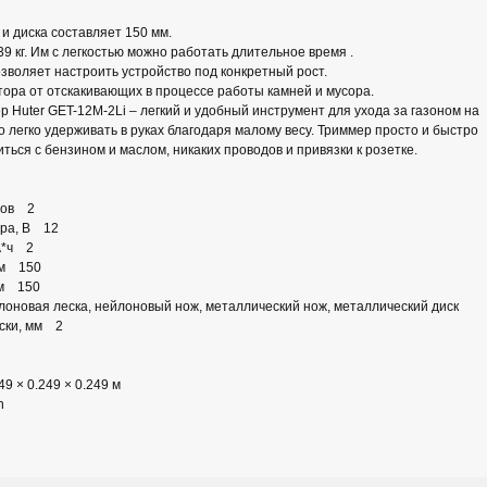
и диска составляет 150 мм.
39 кг. Им с легкостью можно работать длительное время .
зволяет настроить устройство под конкретный рост.
ра от отскакивающих в процессе работы камней и мусора.
 Huter GET-12M-2Li – легкий и удобный инструмент для ухода за газоном на
 легко удерживать в руках благодаря малому весу. Триммер просто и быстро
иться с бензином и маслом, никаких проводов и привязки к розетке.
ров 2
ора, В 12
А*ч 2
мм 150
мм 150
новая леска, нейлоновый нож, металлический нож, металлический диск
ски, мм 2
9 × 0.249 × 0.249 м
n