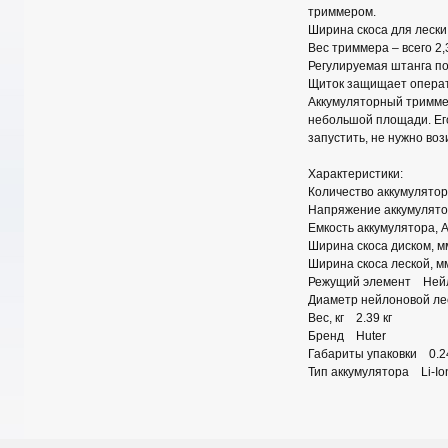
триммером.
Ширина скоса для лески 
Вес триммера – всего 2,
Регулируемая штанга по
Щиток защищает операто
Аккумуляторный триммер
небольшой площади. Его
запустить, не нужно воз
Характеристики:
Количество аккумулято
Напряжение аккумулят
Емкость аккумулятора, 
Ширина скоса диском, 
Ширина скоса леской, 
Режущий элемент Нейло
Диаметр нейлоновой ле
Вес, кг 2.39 кг
Бренд Huter
Габариты упаковки 0.24
Тип аккумулятора Li-Io