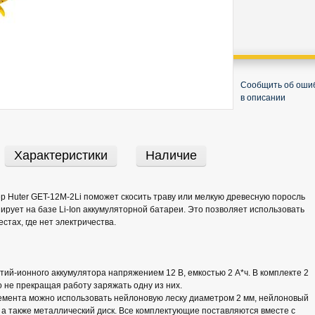
Сообщить об оши
в описании
Характеристики
Наличие
 Huter GET-12M-2Li поможет скосить траву или мелкую древесную поросль
ирует на базе Li-Ion аккумуляторной батареи. Это позволяет использовать
естах, где нет электричества.
тий-ионного аккумулятора напряжением 12 В, емкостью 2 А*ч. В комплекте 2
 не прекращая работу заряжать одну из них.
емента можно использовать нейлоновую леску диаметром 2 мм, нейлоновый
 а также металлический диск. Все комплектующие поставляются вместе с