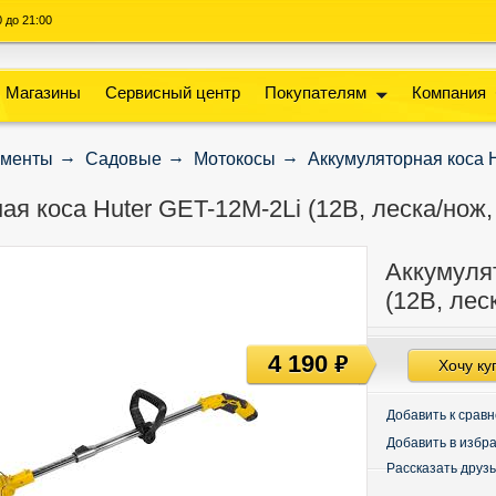
00 до 21:00
Магазины
Сервисный центр
Покупателям
Компания
ументы
Садовые
Мотокосы
Аккумуляторная коса Hu
я коса Huter GET-12M-2Li (12В, леска/нож, 2
Аккумуля
(12В, леск
4 190
руб
Хочу ку
Добавить к срав
Добавить в избр
Рассказать друз