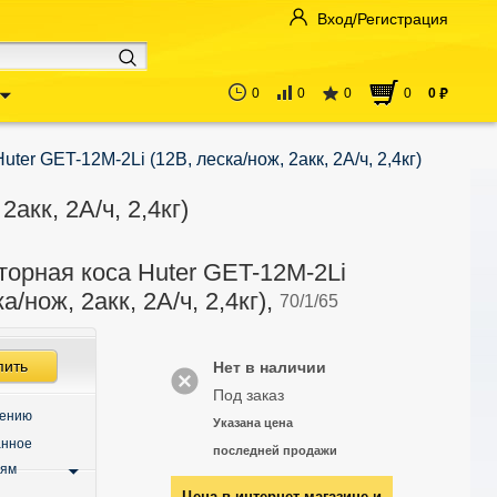
Вход/Регистрация
0
0
0
0
0
руб
ter GET-12M-2Li (12В, леска/нож, 2акк, 2А/ч, 2,4кг)
акк, 2А/ч, 2,4кг)
торная коса Huter GET-12M-2Li
а/нож, 2акк, 2А/ч, 2,4кг),
70/1/65
пить
Нет в наличии
Под заказ
нению
Указана цена
анное
последней продажи
ьям
Цена в интернет-магазине и