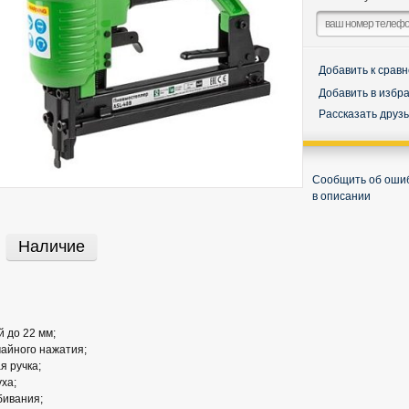
Добавить к срав
Добавить в избр
Рассказать друз
Сообщить об оши
в описании
Наличие
 до 22 мм;
айного нажатия;
я ручка;
ха;
бивания;