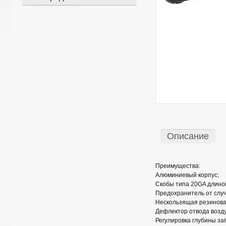
Описание
Преимущества:
Алюминиевый корпус;
Скобы типа 20GA длиной
Предохранитель от случ
Нескользящая резинова
Дефлектор отвода возду
Регулировка глубины за