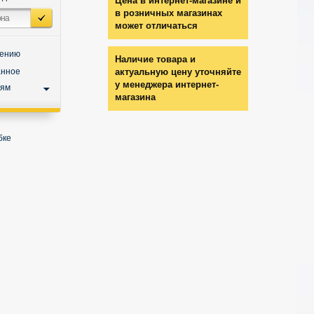
Цена в интернет-магазине и
в розничных магазинах
может отличаться
нению
Наличие товара и
анное
актуальную цену уточняйте
у менеджера интернет-
ьям
магазина
бке