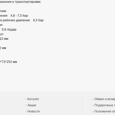
ранения и транспортировки;
тики:
ения 4,8 - 7,5 бар
е рабочее давление 8,3 бар
ин
 0,8 л/удар
 шт
22 мм
2 мм
*73*252 мм
Каталог
Обмен и возв
Акции
Подарочные 
Новости
Положение об