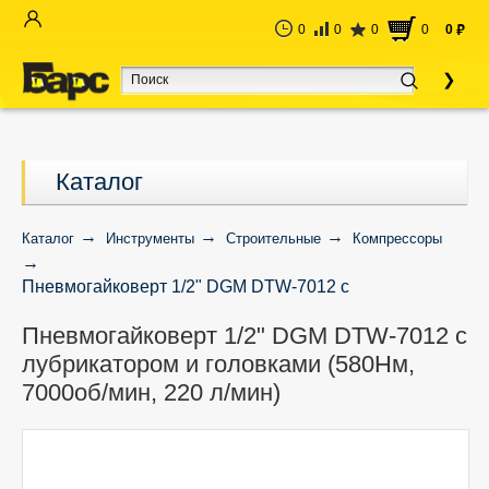
0
0
0
0
0
руб
Каталог
Каталог
Инструменты
Строительные
Компрессоры
Пневмогайковерт 1/2" DGM DTW-7012 с
лубрикатором и головками (580Нм, 7000об/мин, 220
Пневмогайковерт 1/2" DGM DTW-7012 с
л/мин)
лубрикатором и головками (580Нм,
7000об/мин, 220 л/мин)