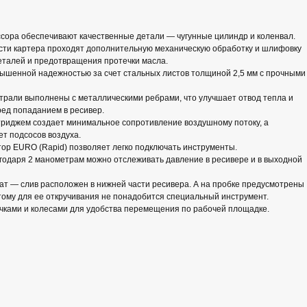
сора обеспечивают качественные детали — чугунные цилиндр и коленвал.
ти картера проходят дополнительную механическую обработку и шлифовку
еталей и предотвращения протечки масла.
ышенной надежностью за счет стальных листов толщиной 2,5 мм с прочными
трали выполнены с металлическими ребрами, что улучшает отвод тепла и
ед попаданием в ресивер.
триджем создает минимальное сопротивление воздушному потоку, а
ет подсосов воздуха.
ор EURO (Rapid) позволяет легко подключать инструменты.
годаря 2 манометрам можно отслеживать давление в ресивере и в выходной
ат — слив расположен в нижней части ресивера. А на пробке предусмотрены
тому для ее откручивания не понадобится специальный инструмент.
чками и колесами для удобства перемещения по рабочей площадке.