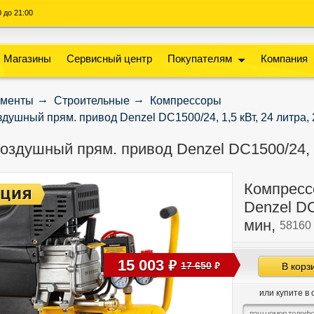
00 до 21:00
Магазины
Сервисный центр
Покупателям
Компания
ументы
Строительные
Компрессоры
душный прям. привод Denzel DC1500/24, 1,5 кВт, 24 литра, 
оздушный прям. привод Denzel DC1500/24, 1,
Компресс
Denzel DC
мин,
58160
15 003
руб
17 650
В корз
руб
или купите в 