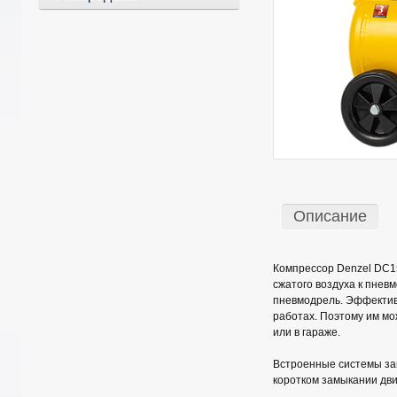
Описание
Компрессор Denzel DC15
сжатого воздуха к пнев
пневмодрель. Эффектив
работах. Поэтому им мож
или в гараже.
Встроенные системы за
коротком замыкании дви