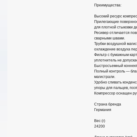
Преимущества:
Высокий ресурс компрес
Прилегающие поверхнос
для плотной стыковки д
Ресивер отличается пов
сварными швами.
Трубки воздушной магис
охлаждение воздуха пер
Фильтр с бумажным кар
уплотнитель не допуска
Быстросъемный коннект
Полный контроль — бла
магистрали.
Удобно сливать конденс
упоры для пальцев, поэ
Компрессор оснащен ру
Страна бренда
Германия
Вес (г)
24200