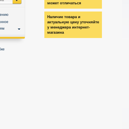
может отличаться
нению
Наличие товара и
анное
актуальную цену уточняйте
у менеджера интернет-
ьям
магазина
бке