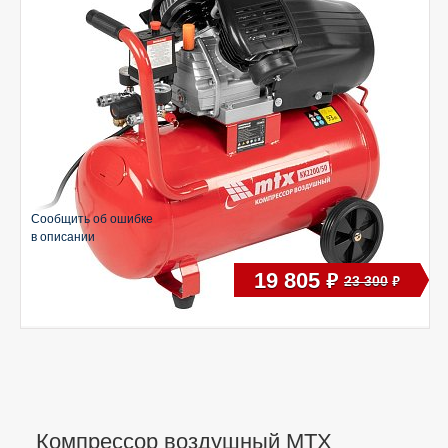
Сообщить об ошибке
в описании
19 805
руб
23 300
руб
Компрессор воздушный MTX