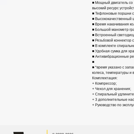
■ Мощный двигатель со
высокий ресурс устройс
■ Тефлоновые поршни 
■ Высококачественный 
■ Время накачивания кол
■ Большой манометр гра
■ Встроенный светодиод
■ Резьбовой коннектор
■ В комплекте спиральн
■ Удобная сумка для хр
■ Антивибрационные ре
■
■ *время указано с запа
колеса, температуры и 
Комплектация:
+ Компрессор;
+ Чехол для хранения;
+ Спиральный удлините
+ 3 дополнительные наса
+ Руководство по эксплу