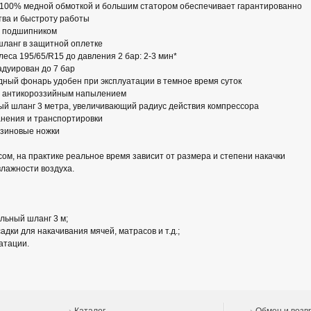
 100% медной обмоткой и большим статором обеспечивает гарантированно
тва и быстроту работы
с подшипником
шланг в защитной оплетке
еса 195/65/R15 до давления 2 бар: 2-3 мин*
дуирован до 7 бар
ный фонарь удобен при эксплуатации в темное время суток
 с антикороззийным напылением
ый шланг 3 метра, увеличивающий радиус действия компрессора
анения и транспортировки
зиновые ножки
сом, на практике реальное время зависит от размера и степени накачки
влажности воздуха.
льный шланг 3 м;
дки для накачивания мячей, матрасов и т.д.;
атации.