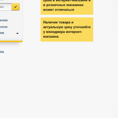
Цена в интернет-магазине и
в розничных магазинах
может отличаться
нению
Наличие товара и
анное
актуальную цену уточняйте
у менеджера интернет-
ьям
магазина
бке