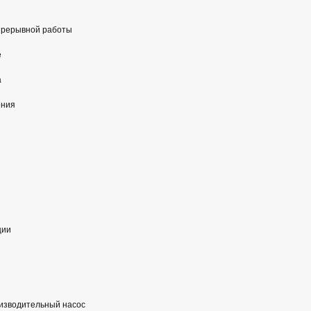
прерывной работы
е
а
ения
ции
изводительный насос