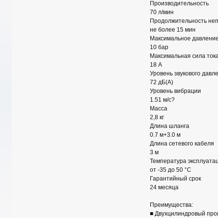
Производительность
70 л/мин
Продолжительность не
не более 15 мин
Максимальное давлени
10 бар
Максимальная сила ток
18 А
Уровень звукового давл
72 дБ(А)
Уровень вибрации
1.51 м/с?
Масса
2,8 кг
Длина шланга
0.7 м+3.0 м
Длина сетевого кабеля
3 м
Температура эксплуата
от -35 до 50 °C
Гарантийный срок
24 месяца
Преимущества:
■ Двухцилиндровый про