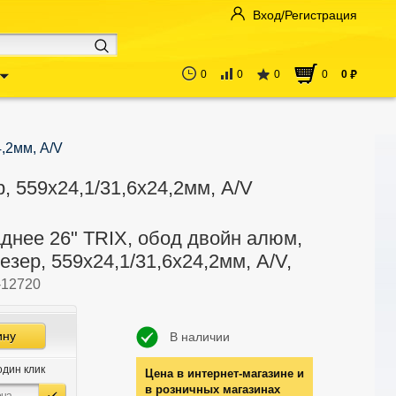
Вход/Регистрация
0
0
0
0
0
руб
4,2мм, A/V
, 559х24,1/31,6х24,2мм, A/V
днее 26" TRIX, обод двойн алюм,
езер, 559х24,1/31,6х24,2мм, A/V,
-12720
ину
В наличии
один клик
Цена в интернет-магазине и
в розничных магазинах