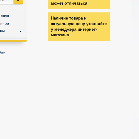
может отличаться
нению
Наличие товара и
анное
актуальную цену уточняйте
у менеджера интернет-
ьям
магазина
бке