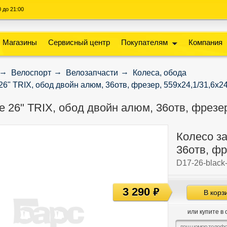
00 до 21:00
Магазины
Сервисный центр
Покупателям
Компания
Велоспорт
Велозапчасти
Колеса, обода
26" TRIX, обод двойн алюм, 36отв, фрезер, 559х24,1/31,6х2
е 26" TRIX, обод двойн алюм, 36отв, фрезер
Колесо за
36отв, фр
D17-26-black
3 290
руб
В корз
или купите в 