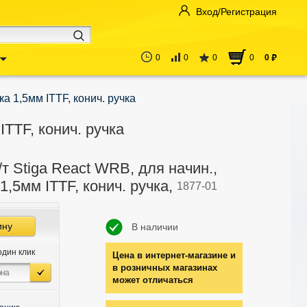
Вход/Регистрация
0
0
0
0
0
руб
ка 1,5мм ITTF, конич. ручка
ITTF, конич. ручка
/т Stiga React WRB, для начин.,
1,5мм ITTF, конич. ручка,
1877-01
ину
В наличии
один клик
Цена в интернет-магазине и
в розничных магазинах
может отличаться