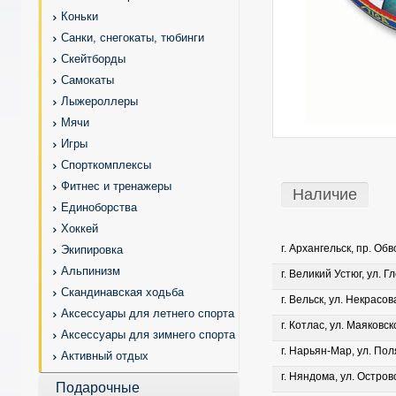
Коньки
Санки, снегокаты, тюбинги
Скейтборды
Самокаты
Лыжероллеры
Мячи
Игры
Спорткомплексы
Фитнес и тренажеры
Наличие
Единоборства
Хоккей
г. Архангельск, пр. Об
Экипировка
Альпинизм
г. Великий Устюг, ул. Г
Скандинавская ходьба
г. Вельск, ул. Некрасова
Аксессуары для летнего спорта
г. Котлас, ул. Маяковско
Аксессуары для зимнего спорта
г. Нарьян-Мар, ул. Пол
Активный отдых
г. Няндома, ул. Островс
Подарочные