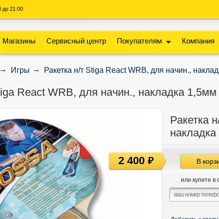
00 до 21:00
Магазины
Сервисный центр
Покупателям
Компания
Игры
Ракетка н/т Stiga React WRB, для начин., наклад
tiga React WRB, для начин., накладка 1,5мм 
Ракетка н
накладка 
2 400
руб
В корз
или купите в 