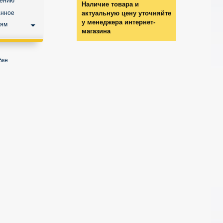
нению
Наличие товара и
анное
актуальную цену уточняйте
у менеджера интернет-
ьям
магазина
бке