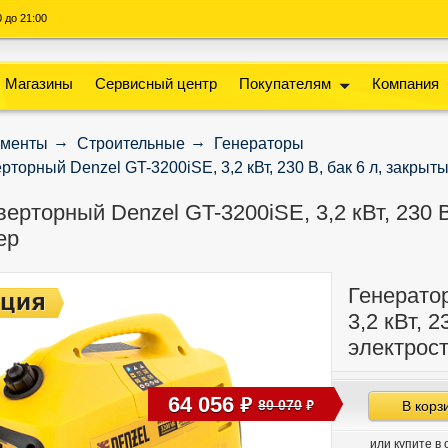
00 до 21:00
Магазины
Сервисный центр
Покупателям
Компания
ументы
Строительные
Генераторы
рторный Denzel GT-3200iSE, 3,2 кВт, 230 В, бак 6 л, закрыт
ерторный Denzel GT-3200iSE, 3,2 кВт, 230 В
ер
Генерато
3,2 кВт, 2
электрос
64 056
руб
80 070
В корз
руб
или купите в 