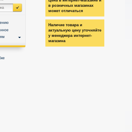
Цена в интернет-магазине и
в розничных магазинах
может отличаться
нению
Наличие товара и
анное
актуальную цену уточняйте
у менеджера интернет-
ьям
магазина
бке