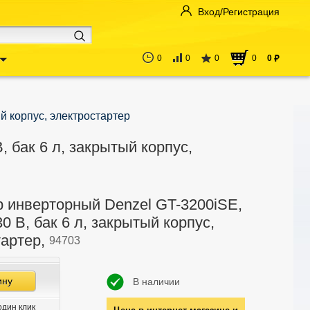
Вход/Регистрация
0
0
0
0
0
руб
ый корпус, электростартер
, бак 6 л, закрытый корпус,
р инверторный Denzel GT-3200iSE,
30 В, бак 6 л, закрытый корпус,
тартер,
94703
ину
В наличии
один клик