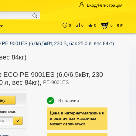
Вход/Регистрация
0
0
0
0
0
руб
E-9001ES (6,0/6,5кВт, 230 В, бак 25.0 л, вес 84кг)
вес 84кг)
 ECO PE-9001ES (6,0/6,5кВт, 230
0 л, вес 84кг),
PE-9001ES
ину
В наличии
один клик
Цена в интернет-магазине и
в розничных магазинах
может отличаться