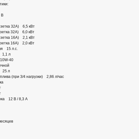
тики:
 В
зетка 32А) 6,5 кВт
зетка 32А) 6,0 кВт
зетка 16А) 2,1 кВт
зетка 16А) 2,0 кВт
я 15 л.с.
 1,1 л
 10W-40
учной
 25 л
лива (при 3/4 нагрузки) 2,86 л/час
тока
т
т
ка 12 В / 8,3 А
месяцев