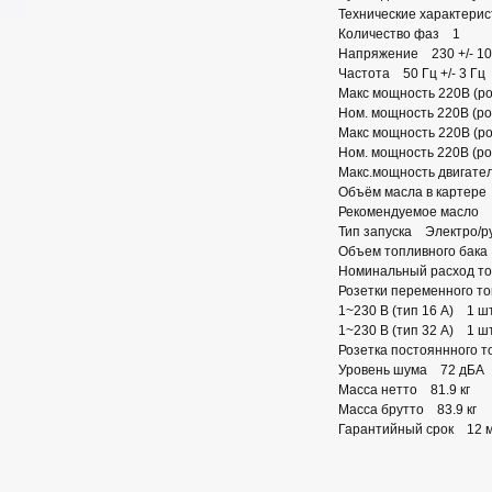
Технические характерис
Количество фаз 1
Напряжение 230 +/- 10
Частота 50 Гц +/- 3 Гц
Макс мощность 220В (ро
Ном. мощность 220В (ро
Макс мощность 220В (ро
Ном. мощность 220В (ро
Макс.мощность двигател
Объём масла в картере
Рекомендуемое масло
Тип запуска Электро/р
Объем топливного бака
Номинальный расход топ
Розетки переменного 
1~230 В (тип 16 А) 1 ш
1~230 В (тип 32 А) 1 ш
Розетка постояннного то
Уровень шума 72 дБА
Масса нетто 81.9 кг
Масса брутто 83.9 кг
Гарантийный срок 12 