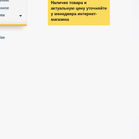
нению
Наличие товара и
анное
актуальную цену уточняйте
у менеджера интернет-
ьям
магазина
бке