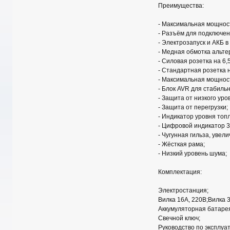
Преимущества:
- Максимальная мощност
- Разъём для подключен
- Электрозапуск и АКБ в
- Медная обмотка альте
- Силовая розетка на 6,5
- Стандартная розетка н
- Максимальная мощность
- Блок AVR для стабиль
- Защита от низкого уро
- Защита от перегрузки;
- Индикатор уровня топ
- Цифровой индикатор 3-
- Чугунная гильза, уве
- Жёсткая рама;
- Низкий уровень шума;
Комплектация:
Электростанция;
Вилка 16А, 220В;Вилка 3
Аккумуляторная батаре
Свечной ключ;
Руководство по эксплуа