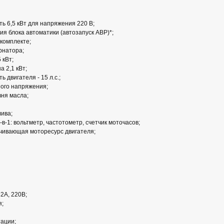
ь 6,5 кВт для напряжения 220 В;
ия блока автоматики (автозапуск АВР)*;
 комплекте;
рнатора;
 кВт;
а 2,1 кВт;
 двигателя - 15 л.с.;
ного напряжения;
вня масла;
лива;
в-1: вольтметр, частотометр, счетчик моточасов;
личивающая моторесурс двигателя;
2А, 220В;
я;
тации;