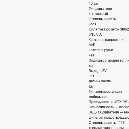
40 дБ
Тип двигателя
4-х тактный
Степень защиты
IP23
Сила тока розеток 380/
0/16/0 А
Контроль напряжения
AVR
Колеса и ручки
нет
Индикатор уровня топл
да
Выход 12V
нет
Датчик масла
да
Тип электростанции
мобильные
Преимущества MTX RS-
Экономичность — полног
Защита двигателя — ген
фильтры предотвращают
Степень защиты IP23 —
твердых частиц размеро