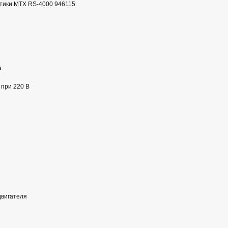
стики MTX RS-4000 946115
а
при 220 В
двигателя