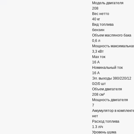
Модель двигателя
208
Вес нетто
40 кг
Вид топлива
бензин
Объем масляного бака
0,6 л
Мощность максимальная
3,3 кВт
Max ток
16 А
Номинальный ток
16 А
Эл. выходы 380/220/12
0/2/0 шт
Объем двигателя
208 см³
Мощность двигателя
7
Аккумулятор в комплект
нет
Расход топлива
1.3 л/ч
Уровень шума