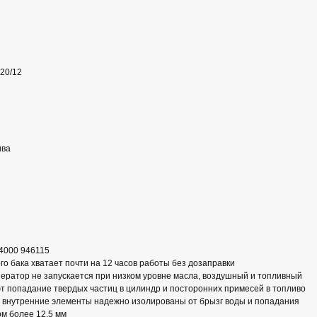
220/12
ива
4000 946115
о бака хватает почти на 12 часов работы без дозаправки
ератор не запускается при низком уровне масла, воздушный и топливный
 попадание твердых частиц в цилиндр и посторонних примесей в топливо
 внутренние элементы надежно изолированы от брызг воды и попадания
м более 12,5 мм