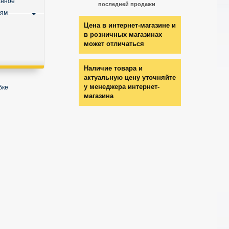
анное
последней продажи
ьям
Цена в интернет-магазине и
в розничных магазинах
может отличаться
Наличие товара и
актуальную цену уточняйте
у менеджера интернет-
бке
магазина