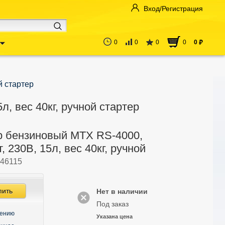
Вход/Регистрация
0
0
0
0
0
руб
й стартер
л, вес 40кг, ручной стартер
р бензиновый MTX RS-4000,
т, 230В, 15л, вес 40кг, ручной
46115
пить
Нет в наличии
Под заказ
нению
Указана цена