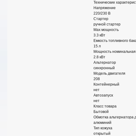
Технические характери
Напряжение
220/230 В
Стартер
ручной стартер
Max мощность
3.3 кВт
Емкость топливного бак
15 л
Мощность номинальная 
2.8 кВт
Альтернатор
синхронный
Модель двигателя
208
Контейнерный
нет
Автозапуск
нет
Класс товара
Бытовой
Обмотка альтернатора 
алюминий
Тип кожуха
открытый