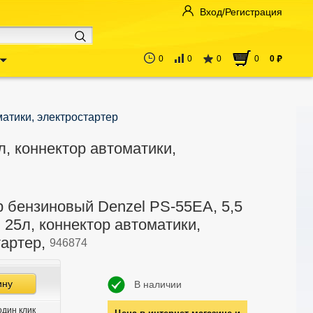
Вход/Регистрация
0
0
0
0
0
руб
матики, электростартер
л, коннектор автоматики,
р бензиновый Denzel PS-55EA, 5,5
, 25л, коннектор автоматики,
тартер,
946874
ину
В наличии
один клик