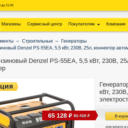
00 до 21:00
Магазины
Сервисный центр
Покупателям
Компания
ументы
Строительные
Генераторы
иновый Denzel PS-55EA, 5,5 кВт, 230В, 25л, коннектор авто
зиновый Denzel PS-55EA, 5,5 кВт, 230В, 25
ер
Генерато
кВт, 230В
электрос
65 128
руб
81 410
В корз
руб
или купите в 