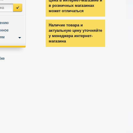
Цена в интернет-магазине и
в розничных магазинах
может отличаться
нению
Наличие товара и
анное
актуальную цену уточняйте
у менеджера интернет-
ьям
магазина
бке