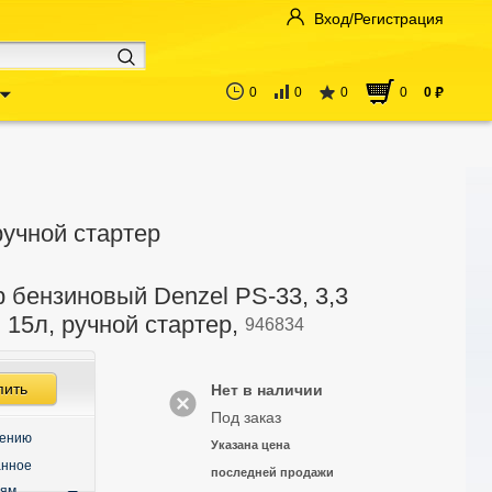
Вход/Регистрация
0
0
0
0
0
руб
ручной стартер
 бензиновый Denzel PS-33, 3,3
, 15л, ручной стартер,
946834
пить
Нет в наличии
Под заказ
нению
Указана цена
анное
последней продажи
ьям