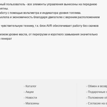
ный пользователь - все элементы управления вынесены на переднюю
нятны.
аботу с помощью вольтметра и индикатора уровня топлива.
ыхлопа и экономичность благодаря двигателю с верхним расположением
увствительную технику, т.к. блок AVR обеспечивает работу без скачков
изком уровне масла, от перегрузки и короткого замыкания значительно
 генерат
Каталог
Обмен и возв
Акции
Подарочные 
Новости
Положение об
Магазины
Согласие на 