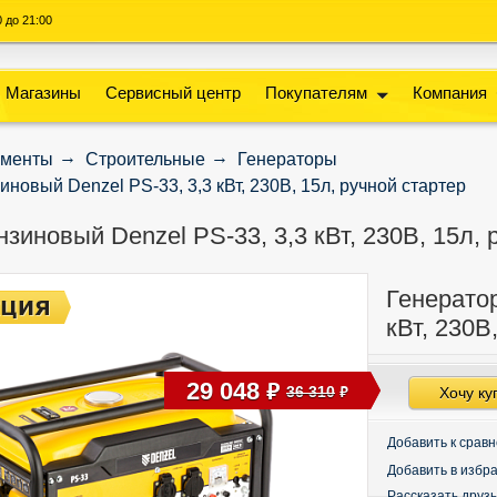
00 до 21:00
Магазины
Сервисный центр
Покупателям
Компания
ументы
Строительные
Генераторы
иновый Denzel PS-33, 3,3 кВт, 230В, 15л, ручной стартер
зиновый Denzel PS-33, 3,3 кВт, 230В, 15л, 
Генератор
кВт, 230В
29 048
руб
36 310
Хочу ку
руб
Добавить к срав
Добавить в избр
Рассказать друз