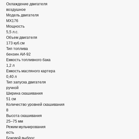
Оxлаждение двигателя
воздушное
Модель двигателя
MX176
Мощность
5,5 л.с.
Объем двигателя
173 куб.см
Тип топлива
бензин АИ-92
Емкость топливного бака
1,2 л
Емкость масляного картера
0,40 л
Тип запуска двигателя
ручной
Ширина скашивания
51 см
Количество уровней скашивания
8
Высота скашивания
25–75 мм
Режим мульчирования
есть
Боковой выброс