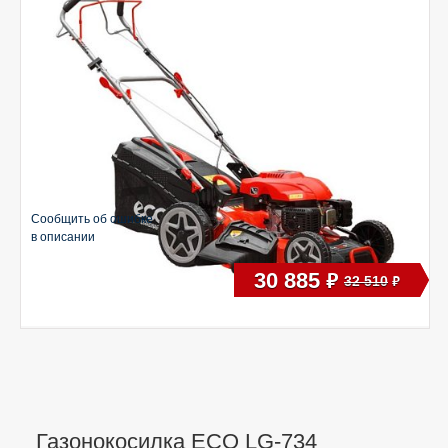
Сообщить об ошибке
в описании
30 885
руб
32 510
руб
Газонокосилка ECO LG-734