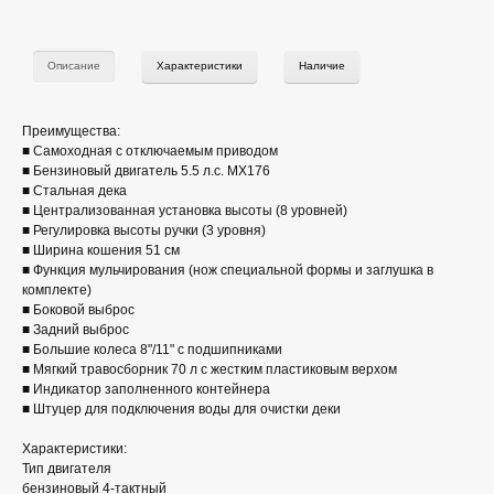
Описание
Характеристики
Наличие
Преимущества:
■ Самоходная с отключаемым приводом
■ Бензиновый двигатель 5.5 л.с. MX176
■ Стальная дека
■ Централизованная установка высоты (8 уровней)
■ Регулировка высоты ручки (3 уровня)
■ Ширина кошения 51 см
■ Функция мульчирования (нож специальной формы и заглушка в
комплекте)
■ Боковой выброс
■ Задний выброс
■ Большие колеса 8"/11" с подшипниками
■ Мягкий травосборник 70 л с жестким пластиковым верхом
■ Индикатор заполненного контейнера
■ Штуцер для подключения воды для очистки деки
Характеристики:
Тип двигателя
бензиновый 4-тактный