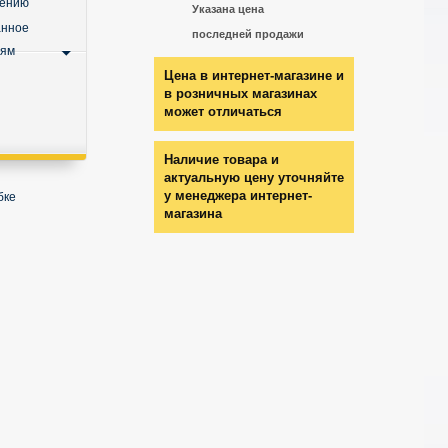
нению
Указана цена
анное
последней продажи
ьям
Цена в интернет-магазине и
в розничных магазинах
может отличаться
Наличие товара и
актуальную цену уточняйте
у менеджера интернет-
бке
магазина