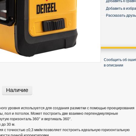
Добавить к срав
Добавить в избр
Рассказать друз
Сообщить об оши
в описании
Наличие
ого уровня используется для создания разметки с помощью проецирования
ы, пол и потолок. Может построить две взаимно перпендикулярные
нутую горизонталь 360° и вертикаль 360°.
 до 30 м.
 с точностью ±0,3 мм/м позволяет построить идеальную горизонтальную
мости ручной корректировки.