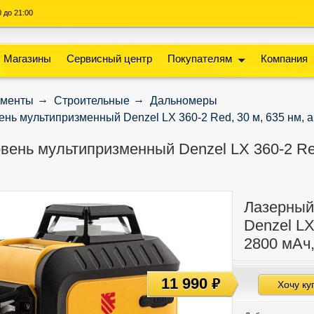
00 до 21:00
Магазины
Сервисный центр
Покупателям
Компания
ументы
Строительные
Дальномеры
нь мультипризменный Denzel LX 360-2 Red, 30 м, 635 нм, акк
ень мультипризменный Denzel LX 360-2 Red,
Лазерный
Denzel LX 
2800 мАч,
11 990
руб
Хочу ку