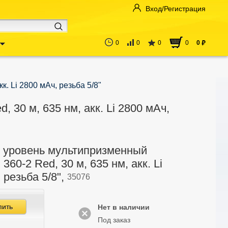
Вход/Регистрация
0
0
0
0
0
руб
. Li 2800 мАч, резьба 5/8"
 30 м, 635 нм, акк. Li 2800 мАч,
 уровень мультипризменный
360-2 Red, 30 м, 635 нм, акк. Li
 резьба 5/8",
35076
пить
Нет в наличии
Под заказ