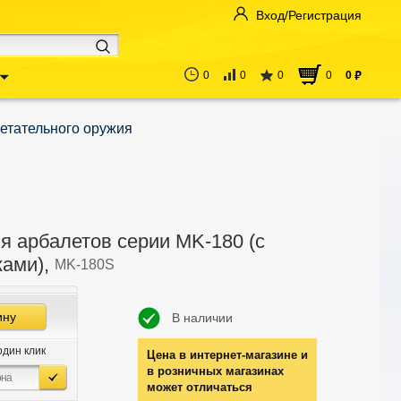
Вход/Регистрация
0
0
0
0
0
руб
етательного оружия
я арбалетов серии MK-180 (с
ками),
MK-180S
ину
В наличии
один клик
Цена в интернет-магазине и
в розничных магазинах
может отличаться