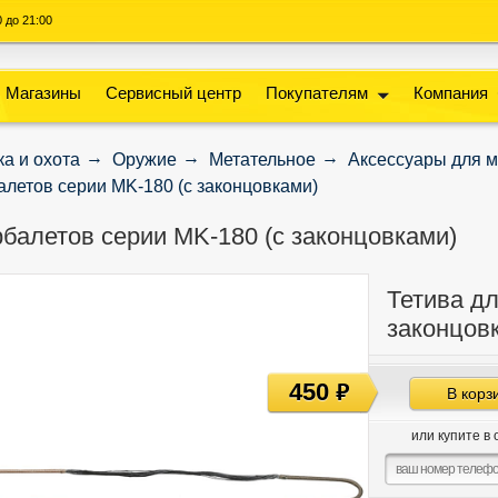
00 до 21:00
Магазины
Сервисный центр
Покупателям
Компания
а и охота
Оружие
Метательное
Аксессуары для м
алетов серии MK-180 (с законцовками)
рбалетов серии MK-180 (с законцовками)
Тетива дл
законцов
450
руб
В корз
или купите в 