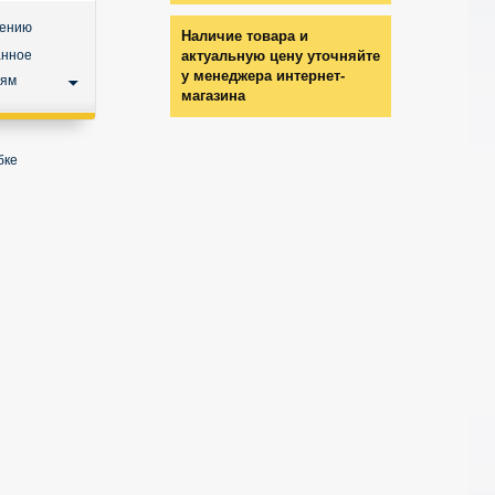
нению
Наличие товара и
анное
актуальную цену уточняйте
у менеджера интернет-
ьям
магазина
бке